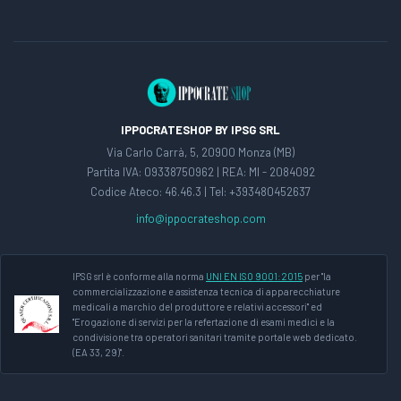
IPPOCRATESHOP BY IPSG SRL
Via Carlo Carrà, 5, 20900 Monza (MB)
Partita IVA: 09338750962 | REA: MI - 2084092
Codice Ateco: 46.46.3 | Tel: +393480452637
info@ippocrateshop.com
IPSG srl è conforme alla norma
UNI EN ISO 9001:2015
per "la
commercializzazione e assistenza tecnica di apparecchiature
medicali a marchio del produttore e relativi accessori" ed
"Erogazione di servizi per la refertazione di esami medici e la
condivisione tra operatori sanitari tramite portale web dedicato.
(EA 33, 29)".