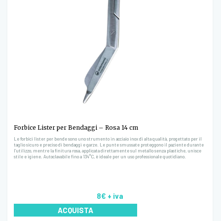
Forbice Lister per Bendaggi – Rosa 14 cm
Le forbici lister per bende sono uno strumento in acciaio inox di alta qualità, progettato per il
taglio sicuro e preciso di bendaggi e garze. Le punte smussate proteggono il paziente durante
l’utilizzo, mentre la finitura rosa, applicata direttamente sul metallo senza plastiche, unisce
stile e igiene. Autoclavabile fino a 134°C, è ideale per un uso professionale quotidiano.
8€
+ iva
ACQUISTA