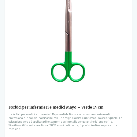
Forbici per infermieri e medici Mayo – Verde 14 cm
Le forbici per medici e infermieri Mayo verdi da 14 cm sono uno strumento medico
professionale in acciaio inossidabile, con un design classico e un tocco di colore originale. La
colorazione verde è applicata direttamente sul metallo per garantire igiene e stile.
Sterilizzabili in autoclave fino a 120°C, sono ideali per tagli precisi in diverse procedure
mediche.