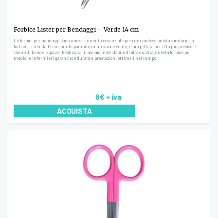
Forbice Lister per Bendaggi – Verde 14 cm
Le forbici per bendaggi sono uno strumento essenziale per ogni professionista sanitario, la
forbice Lister da 14 cm, ora disponibile in un vivace verde, è progettata per il taglio preciso e
sicuro di bende e garze. Realizzata in acciaio inossidabile di alta qualità, questa forbice per
medici e infermieri garantisce durata e prestazioni ottimali nel tempo.
8€
+ iva
ACQUISTA