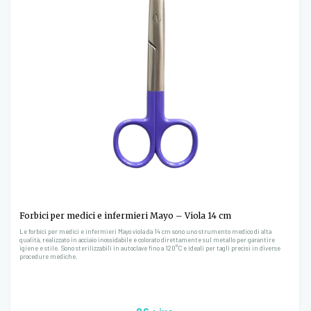
Forbici per medici e infermieri Mayo – Viola 14 cm
Le forbici per medici e infermieri Mayo viola da 14 cm sono uno strumento medico di alta
qualità, realizzato in acciaio inossidabile e colorato direttamente sul metallo per garantire
igiene e stile. Sono sterilizzabili in autoclave fino a 120°C e ideali per tagli precisi in diverse
procedure mediche.