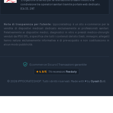
condivisione tra operatori sanitari tramite portale web dedicato.
(EA 33, 29)".
Nota di trasparenza per l'utente:
Ippocrateshop è un sito e-commerce per la
vendita di dispositivi medicali dedicato esclusivamente ai professionisti sanitari.
Relativamente ai dispositivi medici, diagnostici in vitro e presidi medico-chirurghi
venduti da IPSG SRL, si specifica che tutti i contenuti del sito (testi, immagini, allegati)
hanno natura esclusivamente informativa e di pre-acquisto e non costituiscono in
alcun modo pubblicità.
Ecommerce Sicuro | Transazioni garantite
★ 4.9/5
114 recensioni
Feedaty
© 2026 IPPOCRATESHOP. Tutti i diritti riservati. Made with ♥ by
Oyeah S.r.l.