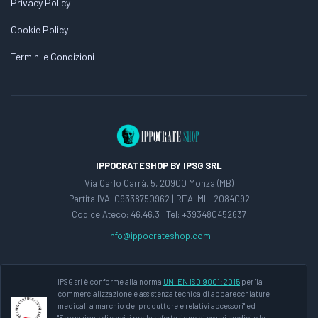
Privacy Policy
Cookie Policy
Termini e Condizioni
IPPOCRATESHOP BY IPSG SRL
Via Carlo Carrà, 5, 20900 Monza (MB)
Partita IVA: 09338750962 | REA: MI - 2084092
Codice Ateco: 46.46.3 | Tel: +393480452637
info@ippocrateshop.com
IPSG srl è conforme alla norma
UNI EN ISO 9001:2015
per "la
commercializzazione e assistenza tecnica di apparecchiature
medicali a marchio del produttore e relativi accessori" ed
"Erogazione di servizi per la refertazione di esami medici e la