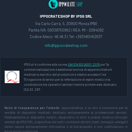
IPPOCRATESHOP BY IPSG SRL
Via Carlo Carrà, 5, 20900 Monza (MB)
Partita IVA: 09338750962 | REA: MI - 2084092
Codice Ateco: 46.46.3 | Tel: +393480452637
info@ippocrateshop.com
IPSG srl è conforme alla norma
UNI EN ISO 9001:2015
per "la
commercializzazione e assistenza tecnica di apparecchiature
medicali a marchio del produttore e relativi accessori" ed
"Erogazione di servizi per la refertazione di esami medici e la
condivisione tra operatori sanitari tramite portale web dedicato.
(EA 33, 29)".
Nota di trasparenza per l'utente:
Ippocrateshop è un sito e-commerce per la
vendita di dispositivi medicali dedicato esclusivamente ai professionisti sanitari.
Relativamente ai dispositivi medici, diagnostici in vitro e presidi medico-chirurghi
venduti da IPSG SRL, si specifica che tutti i contenuti del sito (testi, immagini, allegati)
hanno natura esclusivamente informativa e di pre-acquisto e non costituiscono in
alcun modo pubblicità.