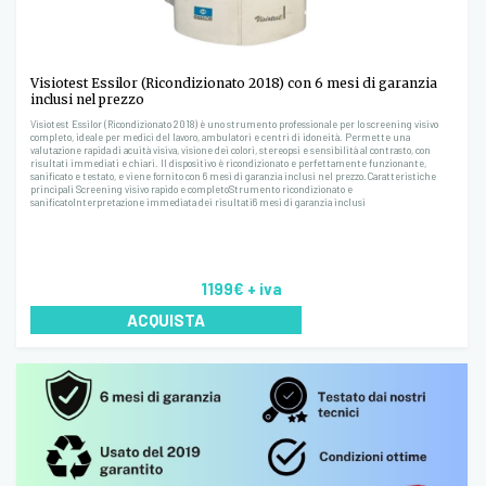
Visiotest Essilor (Ricondizionato 2018) con 6 mesi di garanzia
inclusi nel prezzo
Visiotest Essilor (Ricondizionato 2018) è uno strumento professionale per lo screening visivo
completo, ideale per medici del lavoro, ambulatori e centri di idoneità. Permette una
valutazione rapida di acuità visiva, visione dei colori, stereopsi e sensibilità al contrasto, con
risultati immediati e chiari. Il dispositivo è ricondizionato e perfettamente funzionante,
sanificato e testato, e viene fornito con 6 mesi di garanzia inclusi nel prezzo.Caratteristiche
principali Screening visivo rapido e completoStrumento ricondizionato e
sanificatoInterpretazione immediata dei risultati6 mesi di garanzia inclusi
1199€
+ iva
ACQUISTA