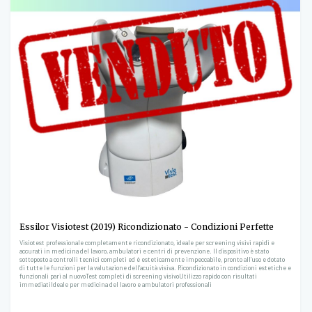
Essilor Visiotest (2019) Ricondizionato - Condizioni Perfette
Visiotest professionale completamente ricondizionato, ideale per screening visivi rapidi e
accurati in medicina del lavoro, ambulatori e centri di prevenzione. Il dispositivo è stato
sottoposto a controlli tecnici completi ed è esteticamente impeccabile, pronto all’uso e dotato
di tutte le funzioni per la valutazione dell’acuità visiva. Ricondizionato in condizioni estetiche e
funzionali pari al nuovoTest completi di screening visivoUtilizzo rapido con risultati
immediatiIdeale per medicina del lavoro e ambulatori professionali