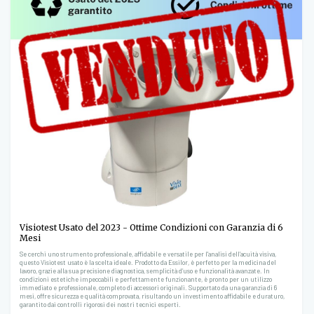
Visiotest Usato del 2023 - Ottime Condizioni con Garanzia di 6
Mesi
Se cerchi uno strumento professionale, affidabile e versatile per l'analisi dell’acuità visiva,
questo Visiotest usato è la scelta ideale. Prodotto da Essilor, è perfetto per la medicina del
lavoro, grazie alla sua precisione diagnostica, semplicità d’uso e funzionalità avanzate. In
condizioni estetiche impeccabili e perfettamente funzionante, è pronto per un utilizzo
immediato e professionale, completo di accessori originali. Supportato da una garanzia di 6
mesi, offre sicurezza e qualità comprovata, risultando un investimento affidabile e duraturo,
garantito dai controlli rigorosi dei nostri tecnici esperti.