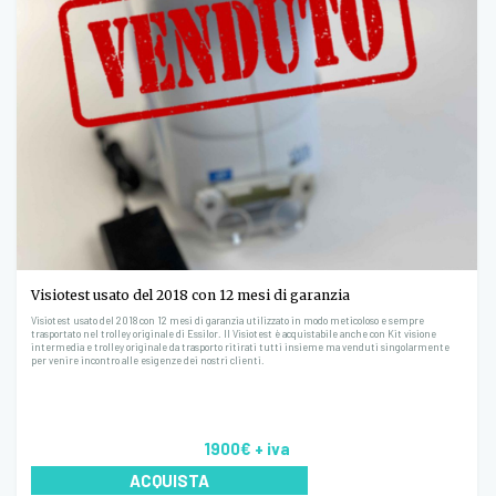
Visiotest usato del 2018 con 12 mesi di garanzia
Visiotest usato del 2018 con 12 mesi di garanzia utilizzato in modo meticoloso e sempre
trasportato nel trolley originale di Essilor. Il Visiotest è acquistabile anche con Kit visione
intermedia e trolley originale da trasporto ritirati tutti insieme ma venduti singolarmente
per venire incontro alle esigenze dei nostri clienti.
1900€
+ iva
ACQUISTA