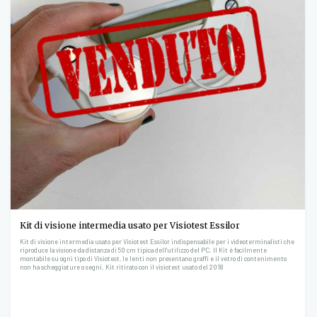
Kit di visione intermedia usato per Visiotest Essilor
Kit di visione intermedia usato per Visiotest Essilor indispensabile per i videoterminalisti che
riproduce la visione da distanza di 50 cm tipica dell'utilizzo del PC. Il Kit è facilmente
montabile su ogni tipo di Visiotest, le lenti non presentano graffi e il vetro di contenimento
non ha scheggiature o segni. Kit ritirato con il visiotest usato del 2018