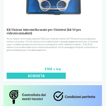
Kit Visione intermedia usato per Visiotest (kit 50 per
videoterminalisti)
Kit di visione intermedia usato del 2022 per Visiotest Essilor (KIT 50) con 6 mesi di garanzia
inclusi nel prezzo. Il Kit di visione intermedia Essilor è pensato appositamente per il Visiotest
e per il medico competente che ha tra i suoi assistiti molti videoterminalisti. Il kit 50 di
visione intermedia usato viene venduto completo di vite di ancoraggio Visiotest e frontalino in
gomma dedicato per interfaccia paziente
210€
+ iva
ACQUISTA