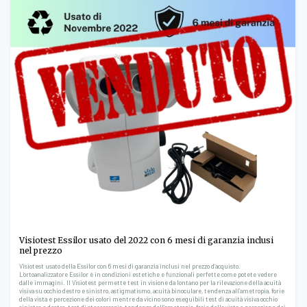
Visiotest Essilor usato del 2022 con 6 mesi di garanzia inclusi
nel prezzo
Visiotest usato della Essilor con 6 mesi di garanzia inclusi nel prezzo d’acquisto.
L’ortoanalizzatore Essilor è in condizioni estetiche e funzionali perfette come potete vedere
dalle immagini. Il Visiotest permette test in visione da lontano per la rilevazione della acuità
visiva su occhio destro e sinistro, astigmatismo, acuità binoculare, tendenza all’ametropia, forie
della vista e percezione dei colori mentre da vicino sono eseguibili test di acuità visiva occhio