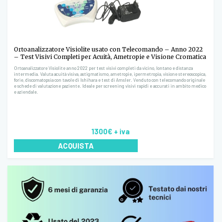
Ortoanalizzatore Visiolite usato con Telecomando – Anno 2022
– Test Visivi Completi per Acuità, Ametropie e Visione Cromatica
Ortoanalizzatore Visiolite anno 2022 per test visivi completi da vicino, lontano e distanza
intermedia. Valuta acuità visiva, astigmatismo, ametropie, ipermetropia, visione stereoscopica,
forie, discomatopsia con tavole di Ishihara e test di Amsler. Venduto con telecomando originale
e schede di valutazione paziente. Ideale per screening visivi rapidi e accurati in ambito medico
e aziendale.
1300€
+ iva
ACQUISTA