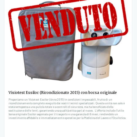
Visiotest Essilor (Ricondizionato 2015) con borsa originale
Proponiamo un Visiotest Essilor (Anno 2015) in condizioni impeccabili, frutto di un
ricondizionamento completo eseguito dai nostri tecnici specializzati. Questa unità non solo è
stata sottoposta a una pulizia totale e a controlli di sicurezza, ma ha beneficiato della
sostituzione delle lenti, garantendo una qualità ottica pari al nuovo. L'offerta include l'utile
borsa originale Essilor sagomata per il trasporto e una garanzia di 6 mesi, rendendolo un
investimento affidabile e immediatamente operativo per la Medicina del Lavoro e l'Oculistica.