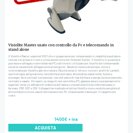
Visiolite Master usato con controllo da Pc e telecomando in
stand alone
Il Visiolite Master usato del 2021 che vi proponiamo con telecomando in modalità stand alone
incluso nel prezzo è il vero e unico concorrente dei Visiotest Essilor. Il Visiolite in questione
può essere collegato e controllato da PC o altrimenti utilizzato con l’ausilio del telecomando
senza la necessità di collegamento al computer. Dotato di visione da lontano, vicino e
intermedia con Visiolite potrete testare l’Acuità visiva in lettere, numeri, anelli di Landolt,
ipermetropia, astigmatismo, sensibilità al contrasto, bicromatico rosso/verde, fusione,
stereopsi, forie verticali e orizzontali, test del colore di tipo Ishihara e campo visivo orizzontale,
verticale e nasale. Gli esami, se eseguiti con controllo a PC, possono essere successivamente
esportati verso un software di medicina del lavoro o una cartella clinica informatizzata in
formato .PDF, GDT e CSV. Il dispositivo medicale ortottico Visiolite viene venduto completo di
alimentatore a muro, cavo di connessione con Pc, telecomando e borsa per il trasporto con
ruote.
1400€
+ iva
ACQUISTA