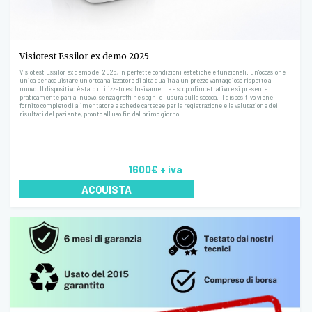
Visiotest Essilor ex demo 2025
Visiotest Essilor ex demo del 2025, in perfette condizioni estetiche e funzionali: un'occasione
unica per acquistare un ortoanalizzatore di alta qualità a un prezzo vantaggioso rispetto al
nuovo. Il dispositivo è stato utilizzato esclusivamente a scopo dimostrativo e si presenta
praticamente pari al nuovo, senza graffi né segni di usura sulla scocca. Il dispositivo viene
fornito completo di alimentatore e schede cartacee per la registrazione e la valutazione dei
risultati del paziente, pronto all'uso fin dal primo giorno.
1600€
+ iva
ACQUISTA