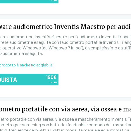
ware audiometrico Inventis Maestro per audi
ware audiometrico Inventis Maestro per l'audiometro Inventis Triangl
e le audiometrie eseguite con l’audiometro portatile Inventis Triangle
 operativo Windows (da Windows 7 in poi), è semplicissimo da utiliz
l’audiometria eseguita.
prodotto è anche noleggiabile
190€
QUISTA
+ iva
ometro portatile con via aerea, via ossea e 
tro portatile con via aerea, via ossea e mascheramento Inventis Tr
ometro per screening con batteria ricaricabile comodo da trasportare
llo di frequenze da 125Hz a 8kHz in modalità manuale ed automatica.