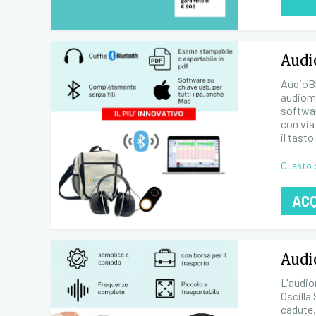
Audi
AudioBl
audiome
softwar
con via
il tast
Questo 
AC
Audi
L'audio
Oscilla
cadute.