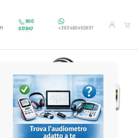
800
OM
+393480452637
031647