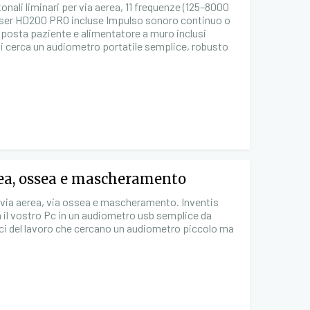
onali liminari per via aerea, 11 frequenze (125–8000
eiser HD200 PRO incluse Impulso sonoro continuo o
posta paziente e alimentatore a muro inclusi
chi cerca un audiometro portatile semplice, robusto
rea, ossea e mascheramento
 via aerea, via ossea e mascheramento. Inventis
 il vostro Pc in un audiometro usb semplice da
dici del lavoro che cercano un audiometro piccolo ma