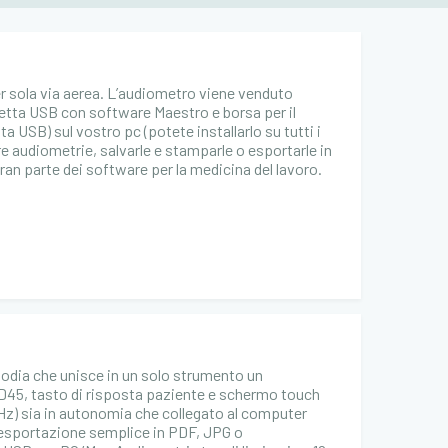
er sola via aerea. L’audiometro viene venduto
vetta USB con software Maestro e borsa per il
a USB) sul vostro pc (potete installarlo su tutti i
re audiometrie, salvarle e stamparle o esportarle in
ran parte dei software per la medicina del lavoro.
hodia che unisce in un solo strumento un
D45, tasto di risposta paziente e schermo touch
 Hz) sia in autonomia che collegato al computer
n esportazione semplice in PDF, JPG o