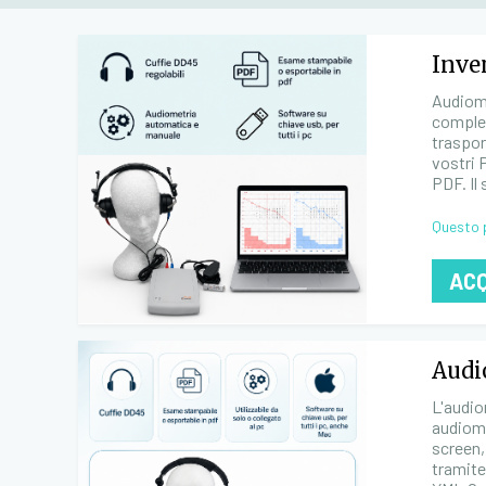
Inve
Audiome
complet
traspor
vostri 
PDF. Il
Questo 
AC
Audi
L'audio
audiome
screen,
tramite