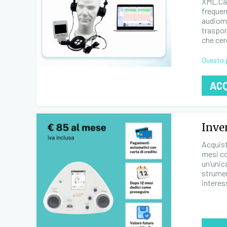
XML.Car
frequen
audiome
traspor
che cer
Questo 
AC
Inven
Acquist
mesi co
un’unic
strumen
interes