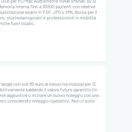
e USB per PC/Mac Audiometrie tonali liminari su 12
emoria interna fino a 10000 pazienti con relative
sportazione esami in PDF, JPG o XML Borsa per il
ro, otorinolaringoiatri e professionisti in mobilità
isite fuori studio.
ngle con soli 85 euro al mese (iva inclusa) per 12
initivamente saldando il valore futuro garantito (in
pese aggiuntive o iniziare un nuovo noleggio con uno
quanto considerato noleggio operativo. Non ci sono