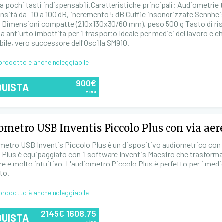
 a pochi tasti indispensabili.Caratteristiche principali: Audiometrie t
ensità da -10 a 100 dB, incremento 5 dB Cuffie insonorizzate Sennh
 Dimensioni compatte (210x130x30/60 mm), peso 500 g Tasto di ris
a antiurto imbottita per il trasporto Ideale per medici del lavoro e 
abile, vero successore dell'Oscilla SM910.
prodotto è anche noleggiabile
900€
QUISTA
+ iva
ometro USB Inventis Piccolo Plus con via ae
metro USB Inventis Piccolo Plus è un dispositivo audiometrico con
 Plus è equipaggiato con il software Inventis Maestro che trasforma
are e molto intuitivo. L'audiometro Piccolo Plus è perfetto per i me
to.
prodotto è anche noleggiabile
2145€
1608.75
QUISTA
+ iva