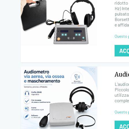
ridotto
Hz) Int
pulsato
Borsett
e affid
Questo 
AC
Audi
L’audio
Piccolo
utilizz
comple
Questo 
AC