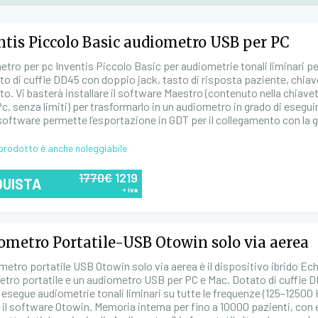
ntis Piccolo Basic audiometro USB per PC
tro per pc Inventis Piccolo Basic per audiometrie tonali liminari p
o di cuffie DD45 con doppio jack, tasto di risposta paziente, chia
to. Vi basterà installare il software Maestro (contenuto nella chiavett
Pc, senza limiti) per trasformarlo in un audiometro in grado di esegui
 software permette l’esportazione in GDT per il collegamento con la g
prodotto è anche noleggiabile
1770€
1219
QUISTA
+ iva
ometro Portatile-USB Otowin solo via aerea
metro portatile USB Otowin solo via aerea è il dispositivo ibrido Ec
tro portatile e un audiometro USB per PC e Mac. Dotato di cuffie D
 esegue audiometrie tonali liminari su tutte le frequenze (125–12500
 il software Otowin. Memoria interna per fino a 10000 pazienti, co