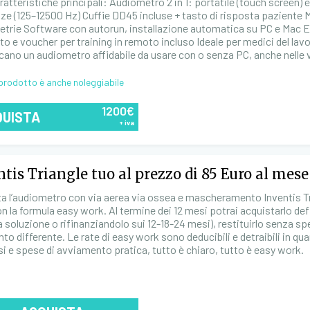
atteristiche principali: Audiometro 2 in 1: portatile (touch screen) 
ze (125–12500 Hz) Cuffie DD45 incluse + tasto di risposta paziente M
trie Software con autorun, installazione automatica su PC e Mac E
to e voucher per training in remoto incluso Ideale per medici del lavo
cano un audiometro affidabile da usare con o senza PC, anche nelle v
prodotto è anche noleggiabile
1200€
QUISTA
+ iva
tis Triangle tuo al prezzo di 85 Euro al mese
a l’audiometro con via aerea via ossea e mascheramento Inventis Tria
n la formula easy work. Al termine dei 12 mesi potrai acquistarlo def
a soluzione o rifinanziandolo sui 12-18-24 mesi), restituirlo senza s
to differente. Le rate di easy work sono deducibili e detraibili in 
si e spese di avviamento pratica, tutto è chiaro, tutto è easy work.