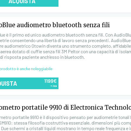
ACQUISTA
oBlue audiometro bluetooth senza fili
ue è il primo ed unico audiometro bluetooth senza fili. Con AudioBlue 
trie consentendo una libertà di lavoro senza precedenti. AudioBlue
e audiometrico Otowin diventa uno strumento completo, affidabile
 aerea dotato di cuffie senza fili 3M Peltor con una capacità di iso
o di risposta paziente anch’esso in bluetooth.
prodotto è anche noleggiabile
1199€
QUISTA
+ iva
ometro portatile 9910 di Electronica Technol
metro portatile 9910 è il dispositivo pensato per audiometrie tonali li
 SM910: stessa filosofia costruttiva essenziale, dimensioni più compat
 Due schermi a cristalli liquidi mostrano in tempo reale frequenza e i