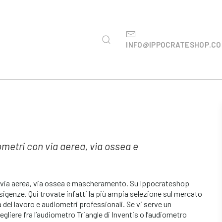
INFO@IPPOCRATESHOP.C
ometri con via aerea, via ossea e
 via aerea, via ossea e mascheramento. Su Ippocrateshop
sigenze. Qui trovate infatti la più ampia selezione sul mercato
 del lavoro e audiometri professionali. Se vi serve un
gliere fra l’audiometro Triangle di Inventis o l’audiometro