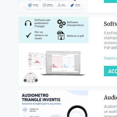
Soft
Il soft
stampar
sistema
Pdf del
Questo 
AC
Audi
Audiome
un audi
interva