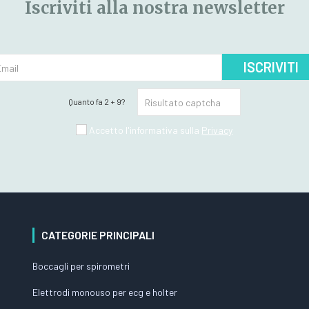
Iscriviti alla nostra newsletter
ISCRIVITI
Quanto fa 2 + 9?
Accetto l'informativa sulla
Privacy
CATEGORIE PRINCIPALI
Boccagli per spirometri
Elettrodi monouso per ecg e holter