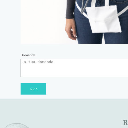
Domanda
INVIA
R