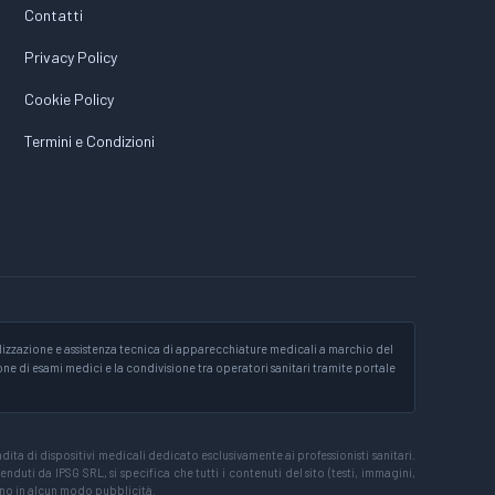
Contatti
Privacy Policy
Cookie Policy
Termini e Condizioni
izzazione e assistenza tecnica di apparecchiature medicali a marchio del
ione di esami medici e la condivisione tra operatori sanitari tramite portale
ta di dispositivi medicali dedicato esclusivamente ai professionisti sanitari.
nduti da IPSG SRL, si specifica che tutti i contenuti del sito (testi, immagini,
ono in alcun modo pubblicità.