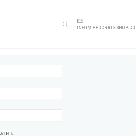
INFO@IPPOCRATESHOP.C
BAGTNTL