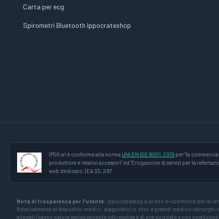
Carta per ecg
Spirometri Bluetooth Ippocrateshop
IPSG srl è conforme alla norma
UNI EN ISO 9001:2015
per "la commercial
produttore e relativi accessori" ed "Erogazione di servizi per la refertaz
web dedicato. (EA 33, 29)".
Nota di trasparenza per l'utente:
Ippocrateshop è un sito e-commerce per la vendi
Relativamente ai dispositivi medici, diagnostici in vitro e presidi medico-chirurghi ve
allegati) hanno natura esclusivamente informativa e di pre-acquisto e non costituisc