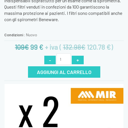
indispensabili soprattutto per un esame come la spirometria.
Questi filtri venduti in confezioni da 100 garantiscono la
massima protezione ai pazienti. I filtri sono compatibili anche
con gli spirometri Beneware.
Condizioni :
Nuovo
109€
99
€
+ iva (
132.98€
120.78
€)
-
+
AGGIUNGI AL CARRELLO