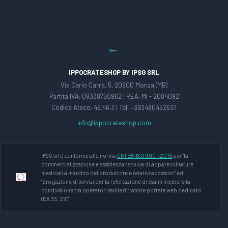
IPPOCRATESHOP BY IPSG SRL
Via Carlo Carrà, 5, 20900 Monza (MB)
Partita IVA: 09338750962 | REA: MI - 2084092
Codice Ateco: 46.46.3 | Tel: +393480452637
info@ippocrateshop.com
IPSG srl è conforme alla norma
UNI EN ISO 9001:2015
per "la
commercializzazione e assistenza tecnica di apparecchiature
medicali a marchio del produttore e relativi accessori" ed
"Erogazione di servizi per la refertazione di esami medici e la
condivisione tra operatori sanitari tramite portale web dedicato.
(EA 33, 29)".