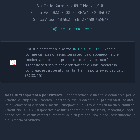
Via Carlo Carrà, 5, 20900 Monza (MB)
Partita IVA: 09338750962 | REA: MI - 2084092
Codice Ateco: 46.46.3 | Tel: +393480452637
info@ippocrateshop.com
IPSG srl è conforme alla norma
UNI EN ISO 9001:2015
per "la
commercializzazione e assistenza tecnica di apparecchiature
medicali a marchio del produttore e relativi accessori" ed
"Erogazione di servizi per la refertazione di esami medici e la
condivisione tra operatori sanitari tramite portale web dedicato.
(EA 33, 29)".
Nota di trasparenza per l'utente:
Ippocrateshop è un sito e-commerce per la
vendita di dispositivi medicali dedicato esclusivamente ai professionisti sanitari.
Relativamente ai dispositivi medici, diagnostici in vitro e presidi medico-chirurghi
venduti da IPSG SRL, si specifica che tutti i contenuti del sito (testi, immagini, allegati)
hanno natura esclusivamente informativa e di pre-acquisto e non costituiscono in
alcun modo pubblicità.