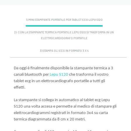
1) MINI STAMPANTE PORTATILE PER TABLET ECG LEPU S120
2) CON LA STAMPANTE TERMICA PORTATILE LEPU S120 SI TRASFORMA IN UN
ELETTROCARDIOGRAFO PORTATILE
3) STAMPA GLI ECG IN FORMATO 3 X 4
Da oggi è finalmente disponibile la stampante termica a 3
canali bluetooth per
Lepu S120
che trasforma il vostro
tablet ecg in un elettrocardiografo portatile a tutti gli
effetti.
La stampante si collega in automatico al tablet ecg Lepu
S120 una volta accesa e permette al medico di stampare gli
elettrocardiogrammi registrati in formato 3x4 su carta
termica diagrammata da 8 cm x 20 metri.