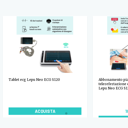
Tablet ecg Lepu Neo ECG S120
Abbonamento pia
telerefertazione
Lepu Neo ECG S1
ACQUISTA
1
A