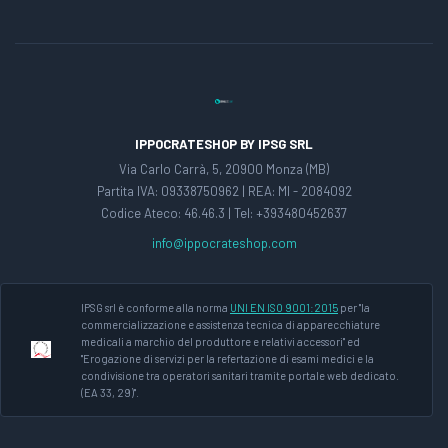
IPPOCRATESHOP BY IPSG SRL
Via Carlo Carrà, 5, 20900 Monza (MB)
Partita IVA: 09338750962 | REA: MI - 2084092
Codice Ateco: 46.46.3 | Tel: +393480452637
info@ippocrateshop.com
IPSG srl è conforme alla norma
UNI EN ISO 9001:2015
per "la
commercializzazione e assistenza tecnica di apparecchiature
medicali a marchio del produttore e relativi accessori" ed
"Erogazione di servizi per la refertazione di esami medici e la
condivisione tra operatori sanitari tramite portale web dedicato.
(EA 33, 29)".