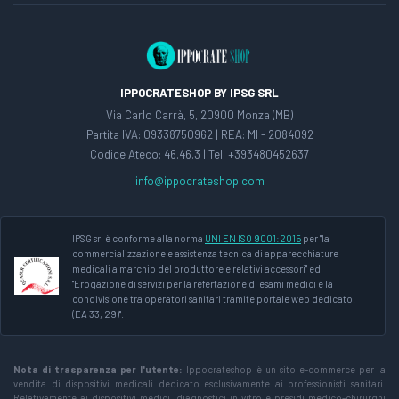
IPPOCRATESHOP BY IPSG SRL
Via Carlo Carrà, 5, 20900 Monza (MB)
Partita IVA: 09338750962 | REA: MI - 2084092
Codice Ateco: 46.46.3 | Tel: +393480452637
info@ippocrateshop.com
IPSG srl è conforme alla norma
UNI EN ISO 9001:2015
per "la
commercializzazione e assistenza tecnica di apparecchiature
medicali a marchio del produttore e relativi accessori" ed
"Erogazione di servizi per la refertazione di esami medici e la
condivisione tra operatori sanitari tramite portale web dedicato.
(EA 33, 29)".
Nota di trasparenza per l'utente:
Ippocrateshop è un sito e-commerce per la
vendita di dispositivi medicali dedicato esclusivamente ai professionisti sanitari.
Relativamente ai dispositivi medici, diagnostici in vitro e presidi medico-chirurghi